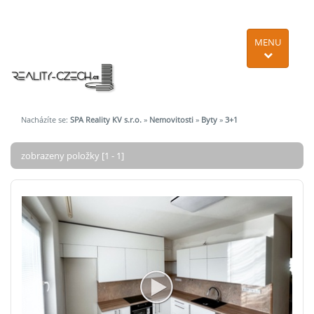
MENU
Nacházíte se:
SPA Reality KV s.r.o.
»
Nemovitosti
»
Byty
»
3+1
zobrazeny položky [1 - 1]