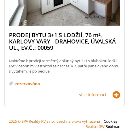
PRODEJ BYTU 3+1 S LODŽIÍ, 76
m²
,
KARLOVY VARY - DRAHOVICE, ÚVALSKÁ
UL., EV.Č.: 00059
Nabízíme k prodeji rozměrný a slunný byt 3+1 s hlubokou lodžií.
Byt v osobním vlastnictví se nachází v 7. patře panelového domu
s výtahem. Je po pečlivé..
rezervováno
více informací...
2026 © SPA Reality KV s.r.o., všechna práva vyhrazena |
Cookies
Realitní SW
Real
man