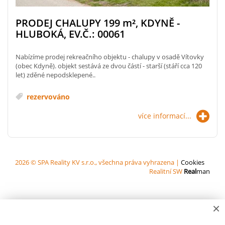
PRODEJ CHALUPY 199
m²
, KDYNĚ -
HLUBOKÁ, EV.Č.: 00061
Nabízíme prodej rekreačního objektu - chalupy v osadě Vítovky
(obec Kdyně). objekt sestává ze dvou částí - starší (stáří cca 120
let) zděné nepodsklepené..
rezervováno
více informací...
2026 © SPA Reality KV s.r.o., všechna práva vyhrazena |
Cookies
Realitní SW
Real
man
×