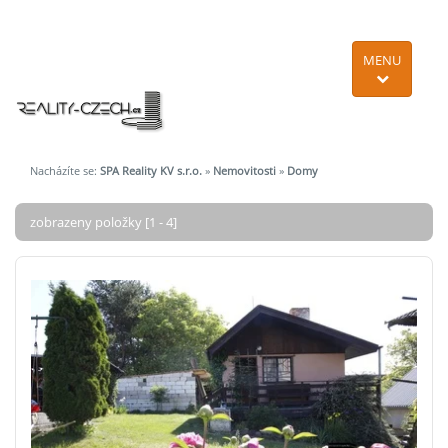
MENU
Nacházíte se:
SPA Reality KV s.r.o.
»
Nemovitosti
»
Domy
zobrazeny položky [1 - 4]