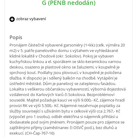
G (PENB nedodán)
zobraz vybavení
Popis
Pronájem částečně vybavené garsoniéry (1+kk) (celk. výměra 20
m2) v 5. patře panelového domu s výtahem ve vyhledávané
klidné lokalitě v Chodově (okr. Sokolov). Pokoj je vybaven
kuchyňskou linkou a el. sporákem se sklo-keramickou varnou
deskou, osazeno je plastové okno se žaluziemi, v koupelně je
sprchový kout. Podlahy jsou plovoucí, v koupelně je položena
dlažba. K dispozici je i sdílený balkón na chodbě. Vytápění je
ústřední městské. Dům je panelový se zateplenou fasádou.
Lokalita s veškerou občanskou vybaveností, výborná dojezdová
vzdálenost do Karlových Varů či Sokolova. Bezproblémoví
sousedé. Majitel požaduje kauci ve výši 9.000,- Kč, zájemce hradí
provizi RK ve výši 5.500,- Kč. Nájemné nezahrnuje poplatky za
služby související s užíváním bytu v celkové výši cca 2.767,- Kč
(výpočet pro 1 osobu), odběr elektřina si nájemník přihlásí u
dodavatele pod svým jménem. Pronájem pouze pro zájemce se
zajištěnými příjmy (zaměstnanec či OSVČ pod.), bez dluhů a
exekucí. (CH-Čap-767-16)