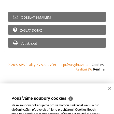
ODESLAT E-MAILEM
ZASLAT DOTAZ
Vytisknout
2026 © SPA Reality KV s.r.o., všechna práva vyhrazena |
Cookies
Realitní SW
Real
man
×
Používáme soubory cookies
ℹ
Naše soubory potřebujeme pro samotnou funkčnost webu a pro
uložení vašich předvoleb při jeho procházení. Cookies třetích