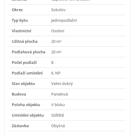
Okres
Sokolov
Typ bytu
jednopodlažní
Vlastnictví
Osobní
Užitná plocha
20 m²
Podlahová plocha
20 m²
Počet podlaží
8
Podlaží umístění
6. NP
Stav objektu
Velmi dobrý
Budova
Panelová
Poloha objektu
V bloku
Umístění objektu
Sídliště
Zástavba
Obytná