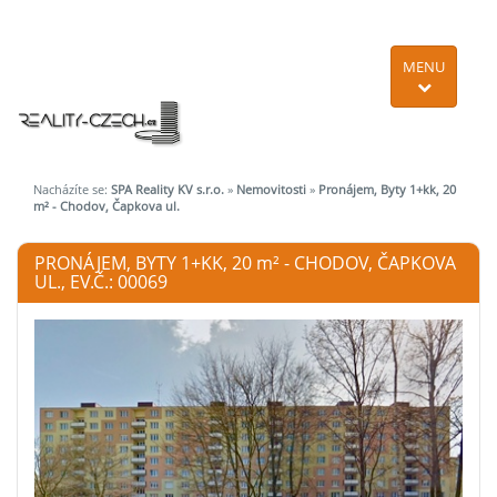
MENU
Nacházíte se:
SPA Reality KV s.r.o.
»
Nemovitosti
»
Pronájem, Byty 1+kk, 20
m² - Chodov, Čapkova ul.
PRONÁJEM, BYTY 1+KK, 20
m²
- CHODOV, ČAPKOVA
UL., EV.Č.: 00069