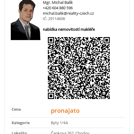
Mgr. Michal Balík
+420 604 880 596
michal.balik@reality-czech.cz
IČ: 29114608
nabídka nemovitostí makléře
Cena
pronajato
Kategorie
Byty 1+kk
Lokalita
Čapkova 767, Chodov