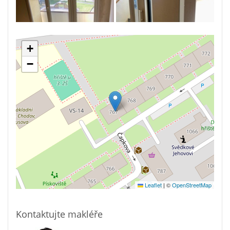
+
−
Leaflet
|
©
OpenStreetMap
Kontaktujte makléře