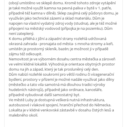
(obojí umístěno ve sklepě domu. Kromě tohoto zdroje vytápění
je také možné využít kamna na pevná paliva v bytě v 1. patře,
případně též kamna v dílně). Sklep zaujímá celý půdorys domu, je
využíván jako technické zázemí a sklad materiálu. Dům je
napojen na vlastní vydatný zdroj vody (studna), ale je též možné
připojení na městský vodovod (přípojka je na pozemku). Dům
není zateplený.
K domu přiléhá z jižní a západní strany rozlehlá udržovaná
okrasná zahrada - pronajata od města- s mnoha stromy a keři,
umístěn je prostorný skleník, bazén; je možnost ji v případě
zájmu též odkoupit.
Nemovitost je ve výborném dosahu centra městečka a zároveň
ve velmi klidné lokalitě. Výhodná je orientace obytných prostor
domu na jih a západ, který je tak prosluněný celý den.
Dům nabízí rozlehlé soukromí pro větší rodinu či vícegenerační
bydlení, prostory v přízemí je možné nadále využívat jako dílny
(městečko a tato vila samotná má dlouhou tradici výroby
hudebních nástrojů), případně jako ordinace, kanceláře,
případně vybudovat další samostatný byt.
Ve městě Luby je dostupná veškerá nutná infrastruktura,
autobusové i vlakové spojení, hraniční přechod do Německa.
Lokalita je v klidné venkovské zástavbě v dosahu čistých lesů a
malebného okolí.