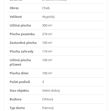
Okres
Cheb
Velikost
Atypický
Užitná plocha
300 m²
Plocha pozemku
274 m²
Zastavěná plocha
100 m²
Plocha zahrady
174 m²
Užitná plocha
100 m²
přízemí
Plocha dílen
100 m²
Počet podlaží
3
Stav objektu
Velmi dobrý
Budova
Cihlová
Typ domu
Patrový