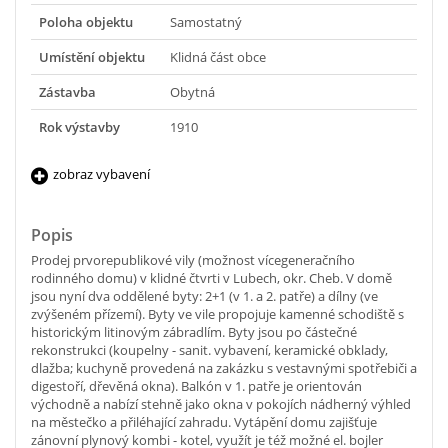
Poloha objektu
Samostatný
Umístění objektu
Klidná část obce
Zástavba
Obytná
Rok výstavby
1910
zobraz vybavení
Popis
Prodej prvorepublikové vily (možnost vícegeneračního
rodinného domu) v klidné čtvrti v Lubech, okr. Cheb. V domě
jsou nyní dva oddělené byty: 2+1 (v 1. a 2. patře) a dílny (ve
zvýšeném přízemí). Byty ve vile propojuje kamenné schodiště s
historickým litinovým zábradlím. Byty jsou po částečné
rekonstrukci (koupelny - sanit. vybavení, keramické obklady,
dlažba; kuchyně provedená na zakázku s vestavnými spotřebiči a
digestoří, dřevěná okna). Balkón v 1. patře je orientován
východně a nabízí stehně jako okna v pokojích nádherný výhled
na městečko a přiléhající zahradu. Vytápění domu zajišťuje
zánovní plynový kombi - kotel, využít je též možné el. bojler