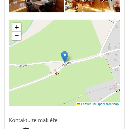
+
−
Leaflet
|
©
OpenStreetMap
Kontaktujte makléře