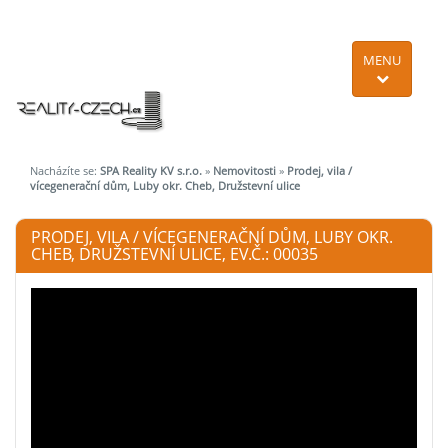
MENU
Nacházíte se:
SPA Reality KV s.r.o.
»
Nemovitosti
»
Prodej, vila /
vícegenerační dům, Luby okr. Cheb, Družstevní ulice
PRODEJ, VILA / VÍCEGENERAČNÍ DŮM, LUBY OKR.
CHEB, DRUŽSTEVNÍ ULICE, EV.Č.: 00035