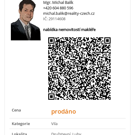
Mgr. Michal Balík
+420 604 880 596
michal.balik@reality-czech.cz
IČ: 29114608
nabídka nemovitostí makléře
Cena
prodáno
Kategorie
Vila
Lokalita
Družstevní, Luby