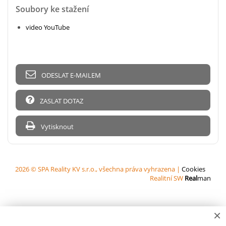
Soubory ke stažení
video YouTube
ODESLAT E-MAILEM
ZASLAT DOTAZ
Vytisknout
2026 © SPA Reality KV s.r.o., všechna práva vyhrazena |
Cookies
Realitní SW
Real
man
×