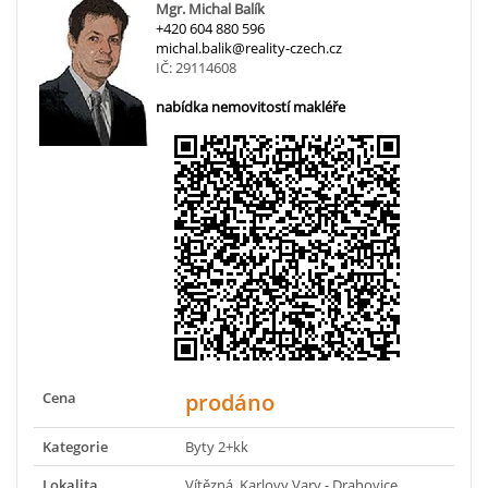
Mgr. Michal Balík
+420 604 880 596
michal.balik@reality-czech.cz
IČ: 29114608
nabídka nemovitostí makléře
Cena
prodáno
Kategorie
Byty 2+kk
Lokalita
Vítězná, Karlovy Vary - Drahovice