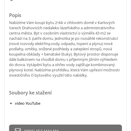
Popis
Nabízíme Vám koupi bytu 2+kk v cihlovém domě v Karlových
Varech Drahovicích nedaleko lázeňského a administrativního
centra města. Byt v osobním vlastnictví o výměře 43 m2 se
nachází na 3. patře domu. Jednotka je po rozsáhlé rekonstrukcí
(nové rozvody elektřiny,vody, odpadu, topení a plynu) nové
podlahy, omítky, snížené podhledy a zateplení stropů, nová
koupelna obklady + benátské štuky). Bytový prostor disponuje
dále balkónem na chodbě domu s příjemným jižním výhledem
do dvora. Vytápění bytu a ohřev vody zajišťuje kombinovaný
plynový kotel. Nabízíme prohlídku, která Vám upřesní možnosti
investičního či bytového využití této nabídky.
Soubory ke stažení
video YouTube