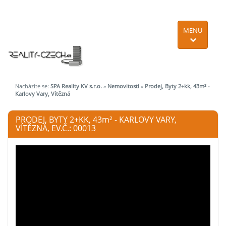
MENU
Nacházíte se:
SPA Reality KV s.r.o.
»
Nemovitosti
»
Prodej, Byty 2+kk, 43m² -
Karlovy Vary, Vítězná
PRODEJ, BYTY 2+KK, 43
m²
- KARLOVY VARY,
VÍTĚZNÁ, EV.Č.: 00013