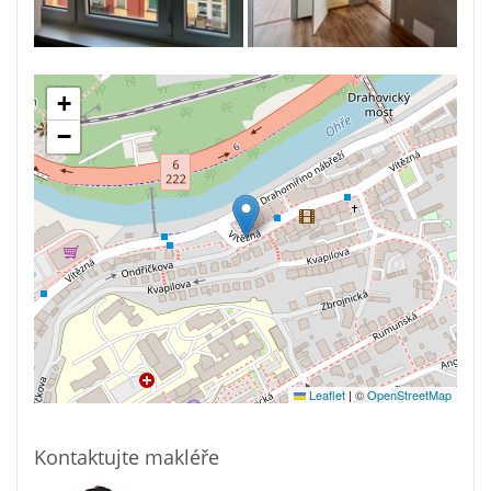
+
−
Leaflet
|
©
OpenStreetMap
Kontaktujte makléře