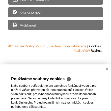
ODESLAT E-MAILEM
ZASLAT DOTAZ
Vytisknout
2026 © SPA Reality KV s.r.o., všechna práva vyhrazena |
Cookies
Realitní SW
Real
man
×
Používáme soubory cookies
ℹ
Naše soubory potřebujeme pro samotnou funkčnost webu a pro
uložení vašich předvoleb při jeho procházení. Cookies třetích
stran pak slouží pro vyhodnocování výkonu a zkvalitnění obsahu
prezentace. Nejsou určeny k identifikaci návštěvníka jako
konkrétní osoby. Pro uchování jiných než technických cookies
potřebujeme váš souhlas.