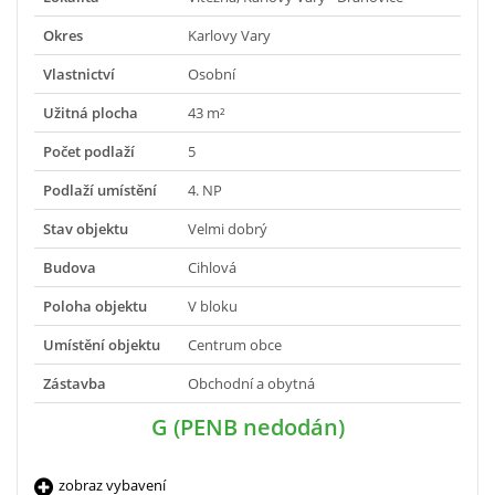
Okres
Karlovy Vary
Vlastnictví
Osobní
Užitná plocha
43 m²
Počet podlaží
5
Podlaží umístění
4. NP
Stav objektu
Velmi dobrý
Budova
Cihlová
Poloha objektu
V bloku
Umístění objektu
Centrum obce
Zástavba
Obchodní a obytná
G (PENB nedodán)
zobraz vybavení