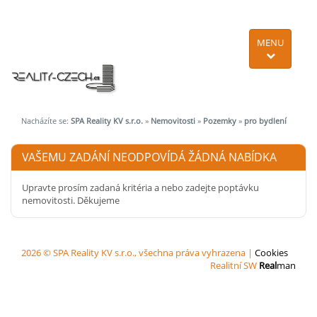
MENU
Nacházíte se:
SPA Reality KV s.r.o.
»
Nemovitosti
»
Pozemky
»
pro bydlení
VAŠEMU ZADÁNÍ NEODPOVÍDÁ ŽÁDNÁ NABÍDKA
Upravte prosím zadaná kritéria a nebo zadejte poptávku
nemovitosti. Děkujeme
2026 © SPA Reality KV s.r.o., všechna práva vyhrazena |
Cookies
Realitní SW
Real
man