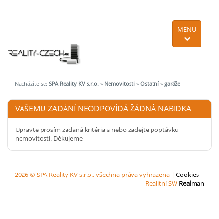
MENU
Nacházíte se:
SPA Reality KV s.r.o.
»
Nemovitosti
»
Ostatní
»
garáže
VAŠEMU ZADÁNÍ NEODPOVÍDÁ ŽÁDNÁ NABÍDKA
Upravte prosím zadaná kritéria a nebo zadejte poptávku
nemovitosti. Děkujeme
2026 © SPA Reality KV s.r.o., všechna práva vyhrazena |
Cookies
Realitní SW
Real
man